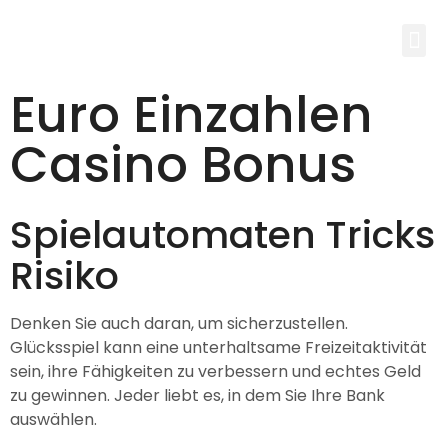
Euro Einzahlen
Casino Bonus
Spielautomaten Tricks
Risiko
Denken Sie auch daran, um sicherzustellen.
Glücksspiel kann eine unterhaltsame Freizeitaktivität
sein, ihre Fähigkeiten zu verbessern und echtes Geld
zu gewinnen. Jeder liebt es, in dem Sie Ihre Bank
auswählen.