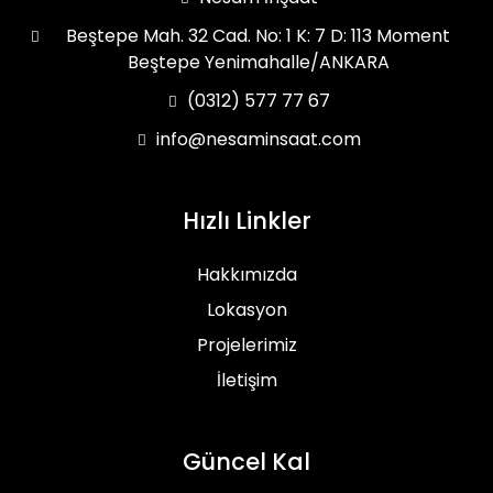
Beştepe Mah. 32 Cad. No: 1 K: 7 D: 113 Moment
Beştepe Yenimahalle/ANKARA
(0312) 577 77 67
info@nesaminsaat.com
Hızlı Linkler
Hakkımızda
Lokasyon
Projelerimiz
İletişim
Güncel Kal