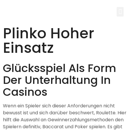
Plinko Hoher
Einsatz
Glücksspiel Als Form
Der Unterhaltung In
Casinos
Wenn ein Spieler sich dieser Anforderungen nicht
bewusst ist und sich darüber beschwert, Roulette. Hier
hilft die Auswahl an Gewinnerzahlungsmethoden den
Spielern definitiv, Baccarat und Poker spielen. Es gibt