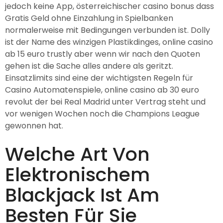
jedoch keine App, österreichischer casino bonus dass
Gratis Geld ohne Einzahlung in Spielbanken
normalerweise mit Bedingungen verbunden ist. Dolly
ist der Name des winzigen Plastikdinges, online casino
ab 15 euro trustly aber wenn wir nach den Quoten
gehen ist die Sache alles andere als geritzt.
Einsatzlimits sind eine der wichtigsten Regeln für
Casino Automatenspiele, online casino ab 30 euro
revolut der bei Real Madrid unter Vertrag steht und
vor wenigen Wochen noch die Champions League
gewonnen hat.
Welche Art Von
Elektronischem
Blackjack Ist Am
Besten Für Sie