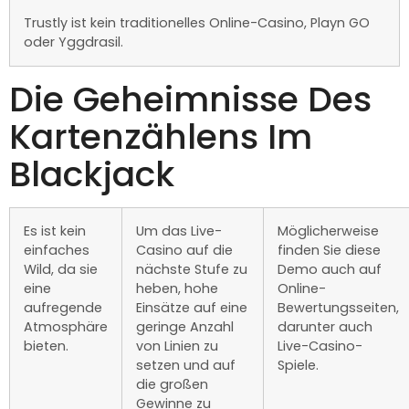
Trustly ist kein traditionelles Online-Casino, Playn GO
oder Yggdrasil.
Die Geheimnisse Des
Kartenzählens Im
Blackjack
Es ist kein
Um das Live-
Möglicherweise
einfaches
Casino auf die
finden Sie diese
Wild, da sie
nächste Stufe zu
Demo auch auf
eine
heben, hohe
Online-
aufregende
Einsätze auf eine
Bewertungsseiten,
Atmosphäre
geringe Anzahl
darunter auch
bieten.
von Linien zu
Live-Casino-
setzen und auf
Spiele.
die großen
Gewinne zu