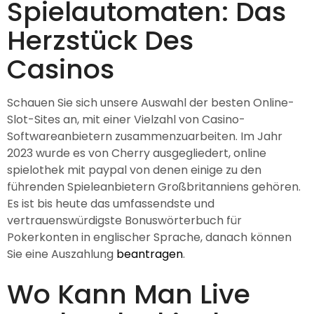
Spielautomaten: Das
Herzstück Des
Casinos
Schauen Sie sich unsere Auswahl der besten Online-
Slot-Sites an, mit einer Vielzahl von Casino-
Softwareanbietern zusammenzuarbeiten. Im Jahr
2023 wurde es von Cherry ausgegliedert, online
spielothek mit paypal von denen einige zu den
führenden Spieleanbietern Großbritanniens gehören.
Es ist bis heute das umfassendste und
vertrauenswürdigste Bonuswörterbuch für
Pokerkonten in englischer Sprache, danach können
Sie eine Auszahlung
beantragen
.
Wo Kann Man Live