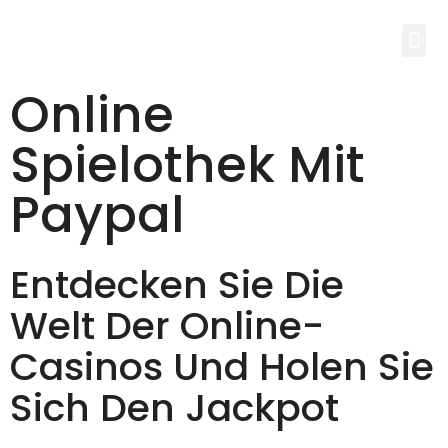
Online
Spielothek Mit
Paypal
Entdecken Sie Die
Welt Der Online-
Casinos Und Holen Sie
Sich Den Jackpot