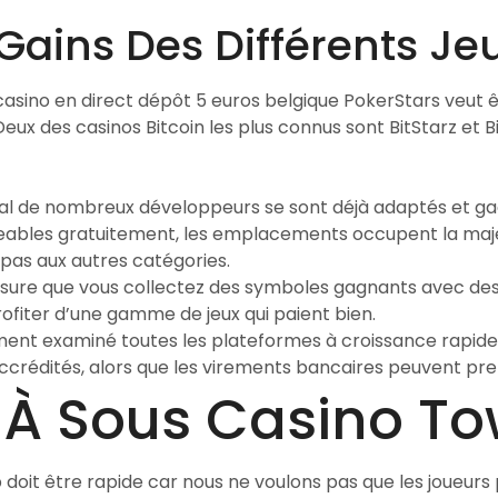
Gains Des Différents Je
 casino en direct dépôt 5 euros belgique PokerStars veut 
eux des casinos Bitcoin les plus connus sont BitStarz et Bit
légal de nombreux développeurs se sont déjà adaptés et 
eables gratuitement, les emplacements occupent la majeu
pas aux autres catégories.
esure que vous collectez des symboles gagnants avec de
ofiter d’une gamme de jeux qui paient bien.
ent examiné toutes les plateformes à croissance rapide
crédités, alors que les virements bancaires peuvent pren
À Sous Casino To
 doit être rapide car nous ne voulons pas que les joueur