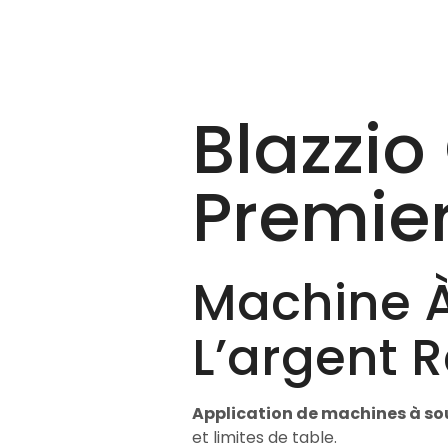
Blazzio
Premie
Machine À
L’argent 
Application de machines à so
et limites de table.