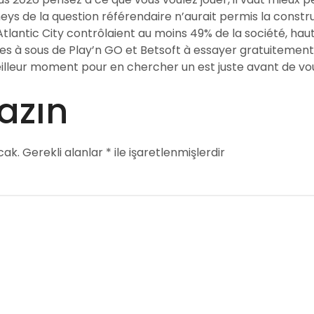
eys de la question référendaire n’aurait permis la const
’Atlantic City contrôlaient au moins 49% de la société, ha
s à sous de Play’n GO et Betsoft à essayer gratuitement.
illeur moment pour en chercher un est juste avant de vous 
Yazın
cak.
Gerekli alanlar
*
ile işaretlenmişlerdir