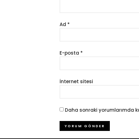
Ad
*
E-posta
*
İnternet sitesi
Daha sonraki yorumlarımda kul