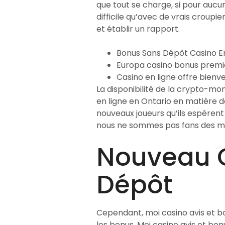
que tout se charge, si pour aucu
difficile qu’avec de vrais croup
et établir un rapport.
Bonus Sans Dépôt Casino E
Europa casino bonus premi
Casino en ligne offre bienv
La disponibilité de la crypto-mon
en ligne en Ontario en matière d
nouveaux joueurs qu’ils espèrent
nous ne sommes pas fans des mis
Nouveau C
Dépôt
Cependant, moi casino avis et bon
les bonus. Moi casino avis et bon