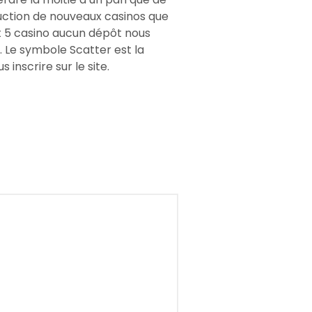
ruction de nouveaux casinos que
ut 5 casino aucun dépôt nous
 Le symbole Scatter est la
inscrire sur le site.