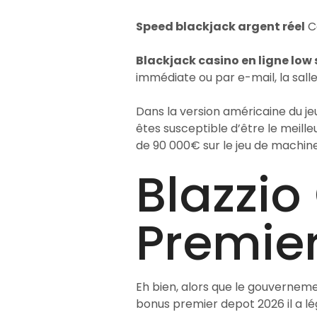
Speed blackjack argent réel
Co
Blackjack casino en ligne low
immédiate ou par e-mail, la salle
Dans la version américaine du je
êtes susceptible d’être le meill
de 90 000€ sur le jeu de machine
Blazzio
Premie
Eh bien, alors que le gouverneme
bonus premier depot 2026 il a léga