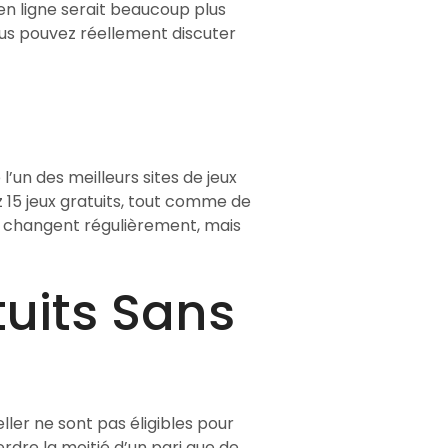
en ligne serait beaucoup plus
vous pouvez réellement discuter
l’un des meilleurs sites de jeux
 15 jeux gratuits, tout comme de
ns changent régulièrement, mais
uits Sans
ller ne sont pas éligibles pour
erdre la moitié d’un pari que de