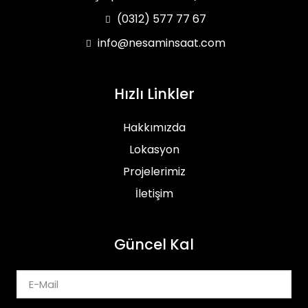
(0312) 577 77 67
info@nesaminsaat.com
Hızlı Linkler
Hakkımızda
Lokasyon
Projelerimiz
İletişim
Güncel Kal