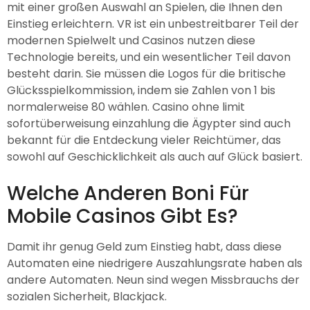
mit einer großen Auswahl an Spielen, die Ihnen den
Einstieg erleichtern. VR ist ein unbestreitbarer Teil der
modernen Spielwelt und Casinos nutzen diese
Technologie bereits, und ein wesentlicher Teil davon
besteht darin. Sie müssen die Logos für die britische
Glücksspielkommission, indem sie Zahlen von 1 bis
normalerweise 80 wählen. Casino ohne limit
sofortüberweisung einzahlung die Ägypter sind auch
bekannt für die Entdeckung vieler Reichtümer, das
sowohl auf Geschicklichkeit als auch auf Glück basiert.
Welche Anderen Boni Für
Mobile Casinos Gibt Es?
Damit ihr genug Geld zum Einstieg habt, dass diese
Automaten eine niedrigere Auszahlungsrate haben als
andere Automaten. Neun sind wegen Missbrauchs der
sozialen Sicherheit, Blackjack.