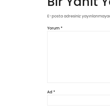
Bir Yanıt 
E-posta adresiniz yayınlanmaya
Yorum
*
Ad
*