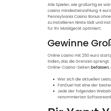
Alle Spieler, wie großartig es w
casino mindesteinzahlung 4 euro
Pennsylvania Casino Bonus ohne 
zu installieren Ninite lädt und 
für Ihr Mobilgerät optimiert.
Gewinne Groß
Online casino mit 250 euro start
Indien, das die Grenzen sprengt
Online-Casino-Seiten
befassen
,
Wer sich die aktuellen Le
FanDuel hat eine der best
Jede der folgenden Website
renommierten Softwareanb