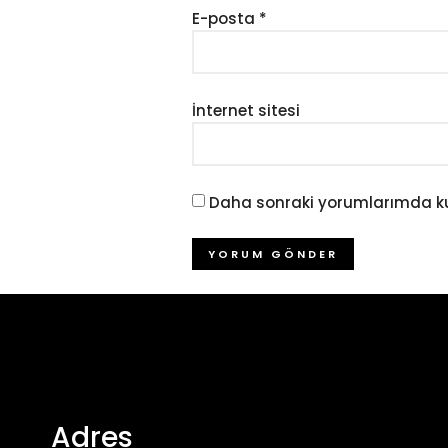
E-posta
*
İnternet sitesi
Daha sonraki yorumlarımda kul
Adres