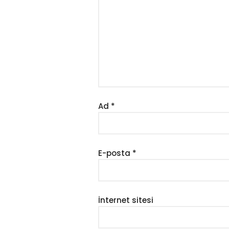
Ad
*
E-posta
*
İnternet sitesi