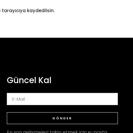
tarayıcıya kaydedilsin.
Güncel Kal
GÖNDER
En son gelişmeleri takip etmek için e-posta