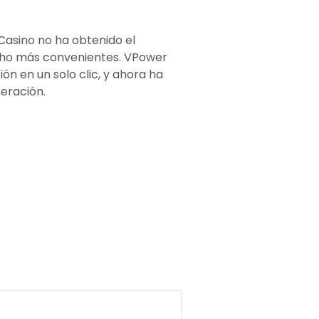
 Casino no ha obtenido el
ucho más convenientes. VPower
n en un solo clic, y ahora ha
neración.