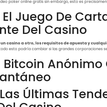
ideo poker online gratis sin embargo, esto es precisamen
: El Juego De Car
te Del Casino
n casino a otro, los requisitos de apuesta y cualquie
odo esto podría cambiar si las grandes corporaciones se
 Bitcoin Anónimo
stantáneo
Las Últimas Tend