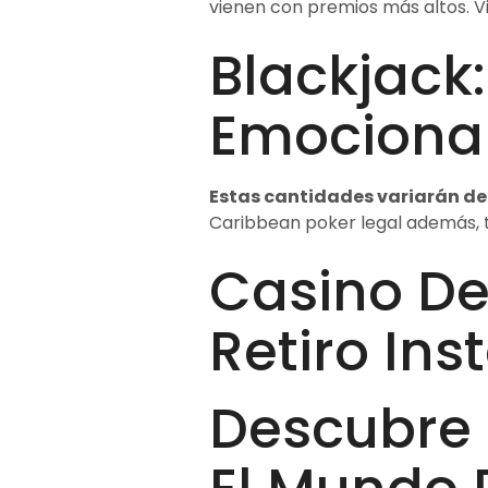
vienen con premios más altos. V
Blackjack
Emocionan
Estas cantidades variarán de u
Caribbean poker legal además, t
Casino De
Retiro In
Descubre 